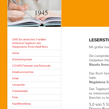
1945
LESERSTI
1945 Ein deutsches Familien-
Schicksal Tagebuch des
Hauptmanns Ernst-Adolf Buso
Mit großer in
Home
Die Leseprobe
Entstehung Autor
Gedanken Ihre
Mauela Anso
COVER/Titelseite und Rückseite
Inhaltsverzeichnis
Das Buch fand
habe.
Inhalt
Magdalena S
Leseprobe
Das Tagebuch 
Fotobeispiele
es interessant
Preis
Berichte zu l
Kauf/Bestellung
5.0 von 5 S