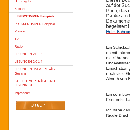
Dieses Buc
Herausgeber
auf der Su
Kontakt
Buch, das e
Danke an di
LESERSTIMMEN Beispiele
Dokumente 
PRESSESTIMMEN Beispiele
begeistert !
Holm Behre
Presse
TV
Radio
Ein Schicksal
es mit Inter
LESUNGEN 2 0 1 3
die rührende
LESUNGEN 2 0 1 4
Ungewissheit,
Einschätzung.
LESUNGEN und VORTRÄGE
noch viele 
Gesamt
Almuth von 
GOETHE VORTRÄGE UND
LESUNGEN
Impressum
Ein sehr bew
Friederike La
Ich habe das
Nicole Brach