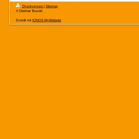
Druckversion
|
Sitemap
© Dietmar Busold
Erstellt mit
IONOS MyWebsite
.