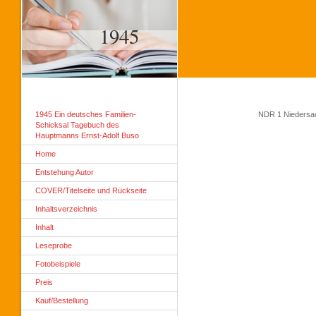
1945
1945 Ein deutsches Familien-
NDR 1 Niedersac
Schicksal Tagebuch des
Hauptmanns Ernst-Adolf Buso
Home
Entstehung Autor
COVER/Titelseite und Rückseite
Inhaltsverzeichnis
Inhalt
Leseprobe
Fotobeispiele
Preis
Kauf/Bestellung