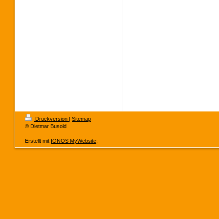
Druckversion
|
Sitemap
© Dietmar Busold
Erstellt mit
IONOS MyWebsite
.