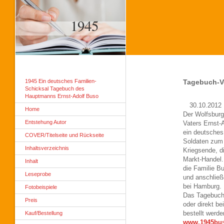
1945
1945 Ein deutsches Familien-
Tagebuch-Ve
Schicksal Tagebuch des
Hauptmanns Ernst-Adolf Buso
30.10.201
Home
Der Wolfsburg
Entstehung Autor
Vaters Ernst-
ein deutsches
COVER/Titelseite und Rückseite
Soldaten zum 
Inhaltsverzeichnis
Kriegsende, d
Markt-Handel.
Inhalt
die Familie B
Leseprobe
und anschließ
bei Hamburg.
Fotobeispiele
Das Tagebuch
Preis
oder direkt b
bestellt werde
Kauf/Bestellung
www.1945bu