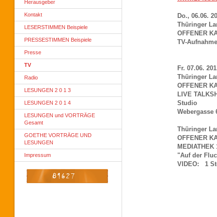
Herausgeber
Kontakt
Do., 06.06. 2
Thüringer La
LESERSTIMMEN Beispiele
OFFENER K
PRESSESTIMMEN Beispiele
TV-Aufnahme
Presse
TV
Fr. 07.06. 20
Thüringer La
Radio
OFFENER K
LESUNGEN 2 0 1 3
LIVE TALK
Studio
LESUNGEN 2 0 1 4
Webergasse 6
LESUNGEN und VORTRÄGE
Gesamt
Thüringer La
GOETHE VORTRÄGE UND
OFFENER K
LESUNGEN
MEDIATHEK 1
"Auf der Fluc
Impressum
VIDEO: 1 Std